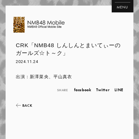
MENU
CRK「NMB48 しんしんとまいてぃーの
ガールズ☆ト～ク」
2024.11.24
出演：新澤菜央、平山真衣
facebook
Twitter
LINE
SHARE
BACK