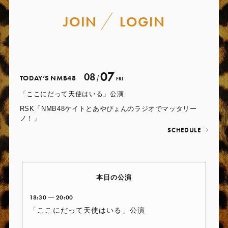
JOIN
LOGIN
07
08
TODAY’S NMB48
FRI
「ここにだって天使はいる」公演
RSK「NMB48ケイトとあやぴょんのラジオでマッタリー
ノ！」
SCHEDULE
本日の公演
18:30
20:00
「ここにだって天使はいる」公演