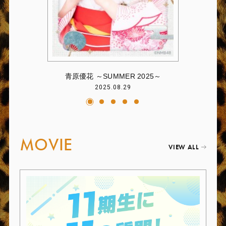
青原優花 ～SUMMER 2025～
2025.08.29
MOVIE
VIEW ALL