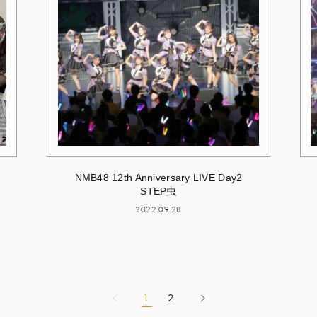
NMB48 12th Anniversary LIVE Day2
STEP虫
2022.09.28
1
2