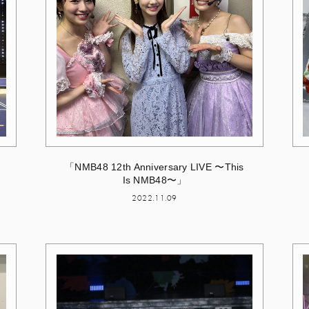
「NMB48 12th Anniversary LIVE 〜This
Is NMB48〜」
2022.11.09