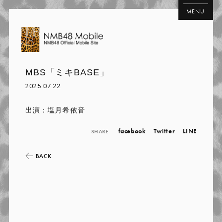
MENU
MBS「ミキBASE」
2025.07.22
出演：塩月希依音
facebook
Twitter
LINE
SHARE
BACK