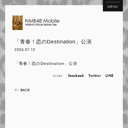
MENU
「青春！恋のDestination」公演
2026.07.13
「青春！恋のDestination」公演
facebook
Twitter
LINE
SHARE
BACK